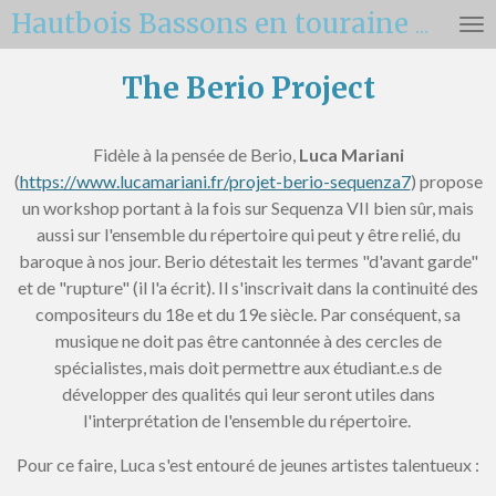
Passer
Hautbois Bassons en touraine 2025
au
contenu
The Berio Project
principal
Fidèle à la pensée de Berio,
Luca Mariani
(
https://www.lucamariani.fr/projet-berio-sequenza7
) propose
un workshop portant à la fois sur Sequenza VII bien sûr, mais
aussi sur l'ensemble du répertoire qui peut y être relié, du
baroque à nos jour. Berio détestait les termes "d'avant garde"
et de "rupture" (il l'a écrit). Il s'inscrivait dans la continuité des
compositeurs du 18e et du 19e siècle. Par conséquent, sa
musique ne doit pas être cantonnée à des cercles de
spécialistes, mais doit permettre aux étudiant.e.s de
développer des qualités qui leur seront utiles dans
l'interprétation de l'ensemble du répertoire.
Pour ce faire, Luca s'est entouré de jeunes artistes talentueux :