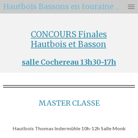
Passer
Hautbois Bassons en touraine 2025
au
contenu
principal
CONCOURS Finales
Hautbois et Basson
salle Cochereau 13h30-17h
MASTER CLASSE
Hautbois Thomas Indermühle 10h-12h Salle Monk